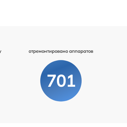
у
отремонтировано аппаратов
701