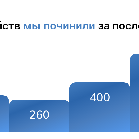
йств
мы починили
за посл
400
260