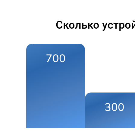
Сколько устро
700
300